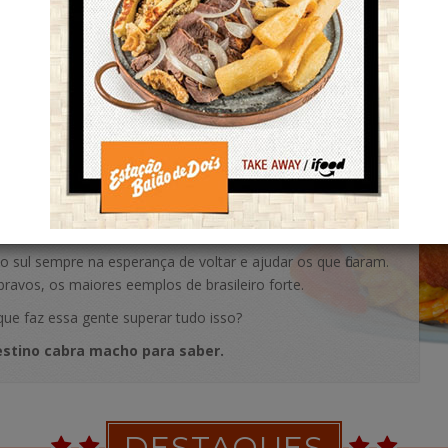
BEM VINDOS!
sol o ano todo, gente famosa, poetas, escritores, políticos,
ilha esse nordeste!
nto maior a seca, maior a força dessa gente. Exemplo para o
o que, mesmo sem motivo, acredita na terra, na chuva, nas
 em dias melhores.
sul sempre na esperança de voltar e ajudar os que ficaram.
avos, os maiores eemplos de brasileiro forte.
ue faz essa gente superar tudo isso?
stino cabra macho para saber.
DESTAQUES