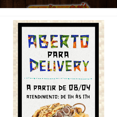
ÁPIO
S
!
dos
ita!